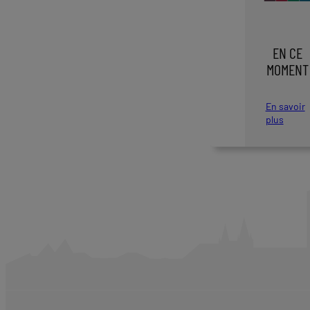
EN CE
MOMENT
En savoir
plus
:
E
n
c
e
m
o
m
e
n
t