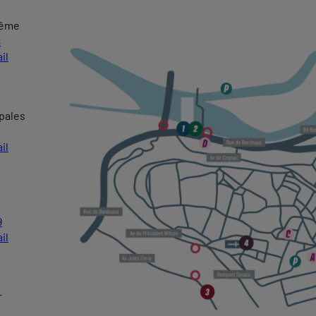
lême
8
il
pales
il
9
il
r