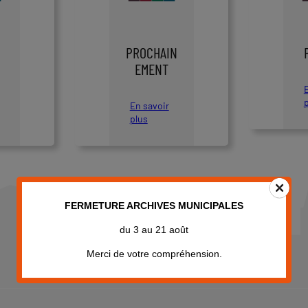
PROCHAIN
EMENT
En savoir
plus
:
P
r
o
c
h
FERMETURE ARCHIVES MUNICIPALES
a
i
du 3 au 21 août
n
e
Merci de votre compréhension.
m
e
n
t